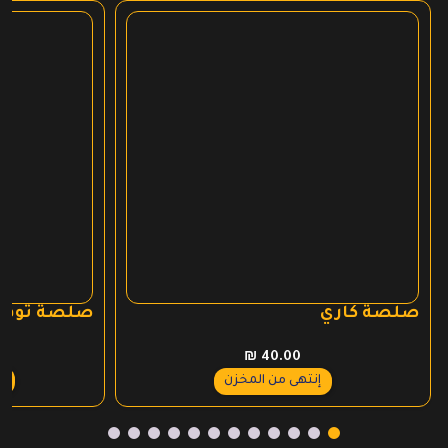
صلصة كاري
صلصة ثوم ب
₪
40.00
ع
إنتهى من المخزن