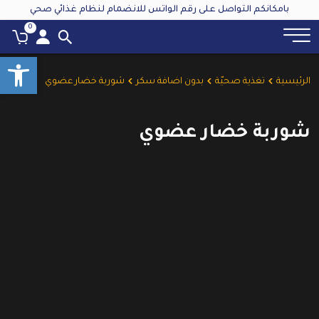
بامكانكم التواصل على رقم الواتس للانضمام لنظام غذائي صحي
0
oolbar
الرئيسية
تغذية صحيّة
بدون اضافة سكر
شوربة خضار عضوي
شوربة خضار عضوي