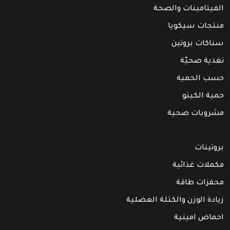
الفيتامينات والصحة
منتجات سيكويا
سناكات بروتين
تغذية صحيّة
حسب الحمية
حمية الكيتو
مشروبات صحية
بروتينات
مكملات غذائية
محفزات طاقة
زيادة الوزن والكتلة العضلية
احماض امينية