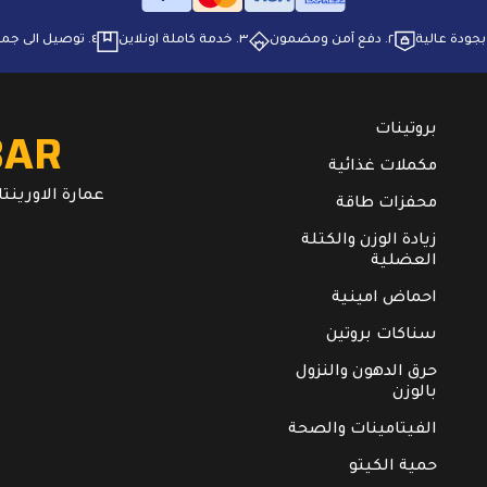
٢. ⁠دفع آمن ومضمون
٣. ⁠خدمة كاملة اونلاين
٤. ⁠توصيل الى جميع انحاء البلاد
BAR
بروتينات
مكملات غذائية
عمارة الاورينتال. ال
محفزات طاقة
زيادة الوزن والكتلة
العضلية
احماض امينية
سناكات بروتين
حرق الدهون والنزول
بالوزن
الفيتامينات والصحة
حمية الكيتو