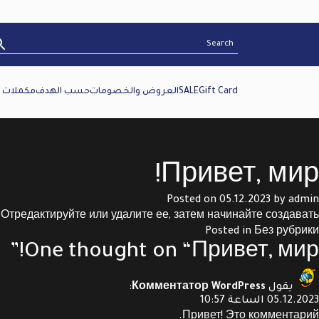
Gift Card
SALE
العروض والخصومات
حسب الهدف
مكملات غ
Привет, мир!
Posted on
05.12.2023
by
admin
Отредактируйте или удалите ее, затем начинайте создавать!
Posted in
Без рубрики
”
One thought on “
Привет, мир!
يقول
Комментатор WordPress
:
05.12.2023 الساعة 10:57
Привет! Это комментарий.