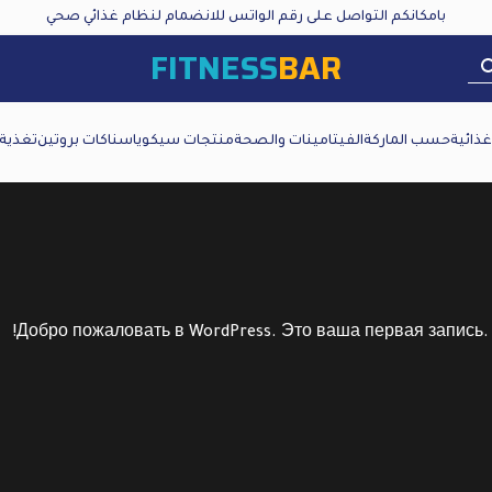
بامكانكم التواصل على رقم الواتس للانضمام لنظام غذائي صحي
FITNESS
BAR
ذائية
حسب الماركة
الفيتامينات والصحة
منتجات سيكويا
سناكات بروتين
تغذية
Добро пожаловать в WordPress. Это ваша первая запись. 