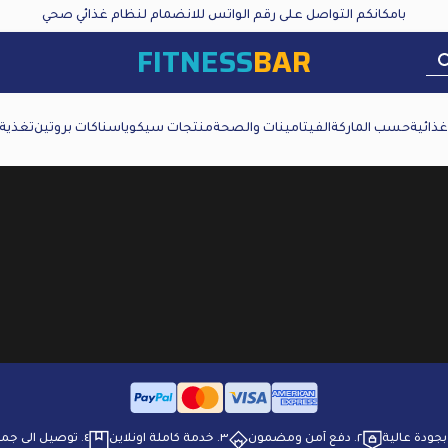
بامكانكم التواصل على رقم الواتس للانضمام لنظام غذائي صحي
FITNESS
BAR
ذائية
حسب الماركة
الفيتامينات والصحة
منتجات سيكويا
سناكات بروتين
تغذية
٢. ⁠دفع آمن ومضمون
٣. ⁠خدمة كاملة اونلاين
٤. ⁠توصيل الى جميع انحاء البلاد