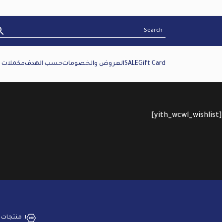
Gift Card
SALE
العروض والخصومات
حسب الهدف
مكملات غ
[yith_wcwl_wishlist]
١. منتجات بجودة عالية