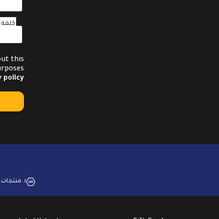
كلمة ا
ut this
urposes
 policy
١. منتجات بجودة عالية