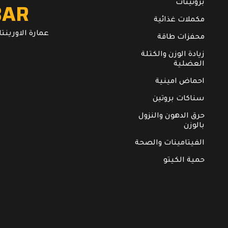
BAR
بروتينات
مكملات غذائية
عمارة الاورينتال. ال
محفزات طاقة
زيادة الوزن والكتلة
العضلية
احماض امينية
سناكات بروتين
حرق الدهون والنزول
بالوزن
الفيتامينات والصحة
حمية الكيتو