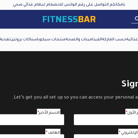
بامكانكم التواصل على رقم الواتس للانضمام لنظام غذائي صحي
FITNESS
BAR
ذائية
حسب الماركة
الفيتامينات والصحة
منتجات سيكويا
سناكات بروتين
تغذية
Sig
Let’s get you all set up so you can access your personal 
الأول
*
الاسم الأخير
*
مطلوبة
مطلوبة
 الإلكتروني
*
الهاتف
*