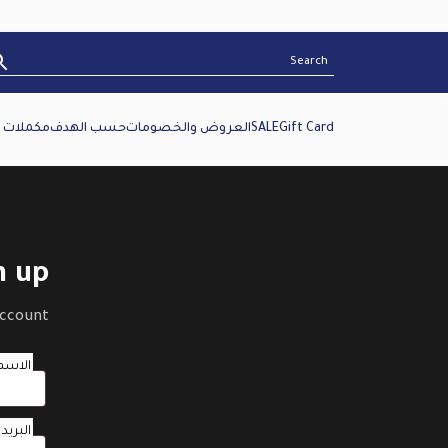
Gift Card
SALE
العروض والخصومات
حسب الهدف
مكملات غ
n up
account.
الاسم 
البريد