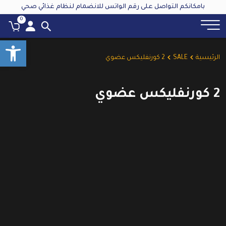
بامكانكم التواصل على رقم الواتس للانضمام لنظام غذائي صحي
0
oolbar
الرئيسية
SALE
2 كورنفليكس عضوي
2 كورنفليكس عضوي