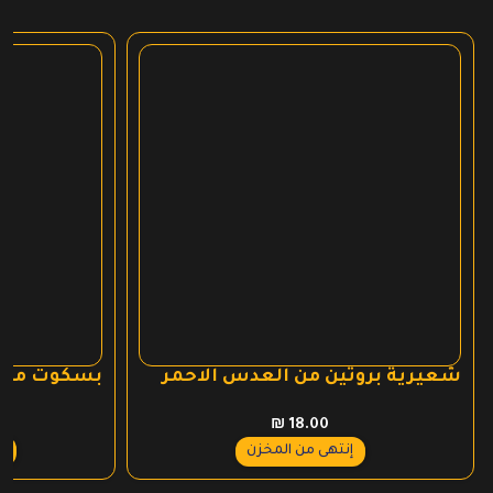
شعيرية بروتين من العدس الاحمر
بسكوت محشو
₪
18.00
ع
إنتهى من المخزن