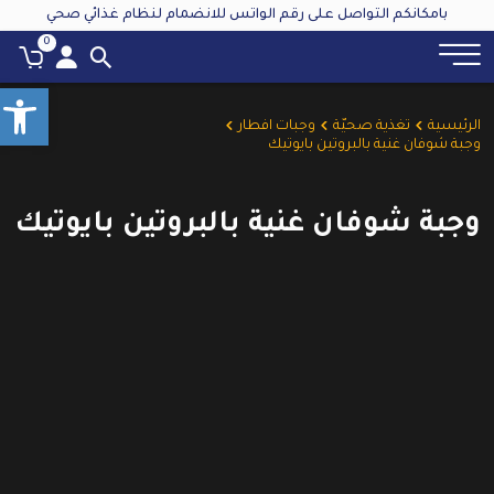
بامكانكم التواصل على رقم الواتس للانضمام لنظام غذائي صحي
0
olbar
الرئيسية
تغذية صحيّة
وجبات افطار
وجبة شوفان غنية بالبروتين بايوتيك
وجبة شوفان غنية بالبروتين بايوتيك