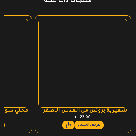
منتجات ذات صلة
شعيرية بروتين من العدس الاصفر
محلي سويتا
₪
22.00
عرض المنتج
ع