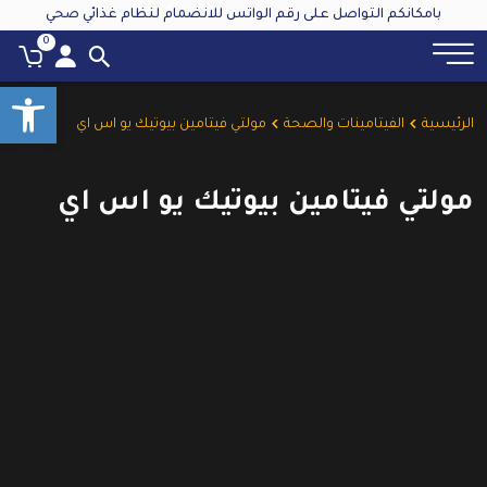
بامكانكم التواصل على رقم الواتس للانضمام لنظام غذائي صحي
0
oolbar
الرئيسية
الفيتامينات والصحة
مولتي فيتامين بيوتيك يو اس اي
مولتي فيتامين بيوتيك يو اس اي