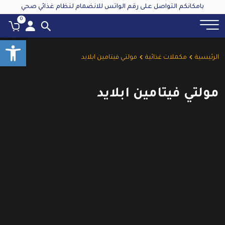
بامكانكم التواصل على رقم الواتس للانضمام لنظام غذائي صحي
0
oolbar
الرئيسية
مكملات غذائية
مولتي فيتامين ابلايد
مولتي فيتامين ابلايد