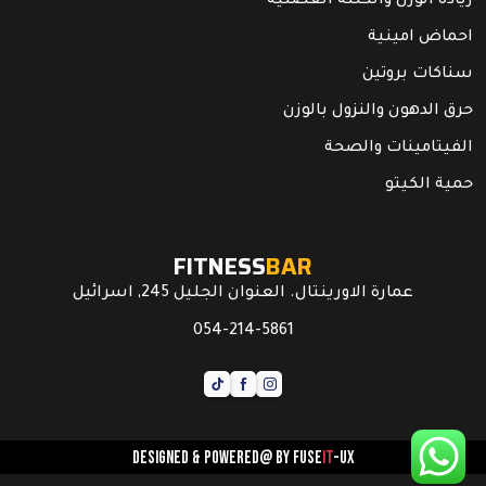
زيادة الوزن والكتلة العضلية
احماض امينية
سناكات بروتين
حرق الدهون والنزول بالوزن
الفيتامينات والصحة
حمية الكيتو
FITNESS
BAR
عمارة الاورينتال. العنوان الجليل 245, اسرائيل
054-214-5861
Designed & powered@ by
FUSE
IT
-UX