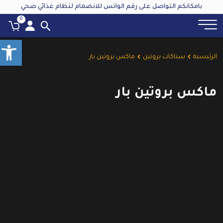
بامكانكم التواصل على رقم الواتس للانضمام لنظام غذائي صحي
0
olbar
الرئيسية
سناكات بروتين
ماكس بروتين بار
ماكس بروتين بار