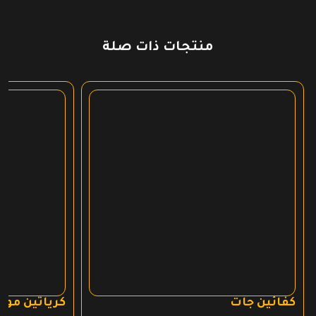
منتجات ذات صلة
كفائين جات
كرياتين مون