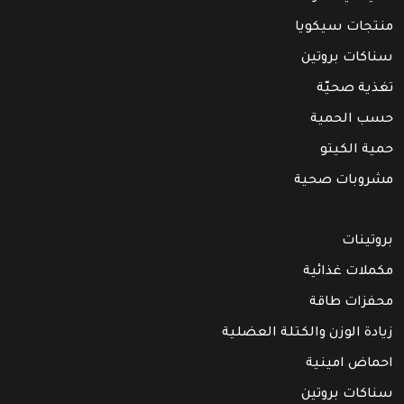
منتجات سيكويا
سناكات بروتين
تغذية صحيّة
حسب الحمية
حمية الكيتو
مشروبات صحية
بروتينات
مكملات غذائية
محفزات طاقة
زيادة الوزن والكتلة العضلية
احماض امينية
سناكات بروتين