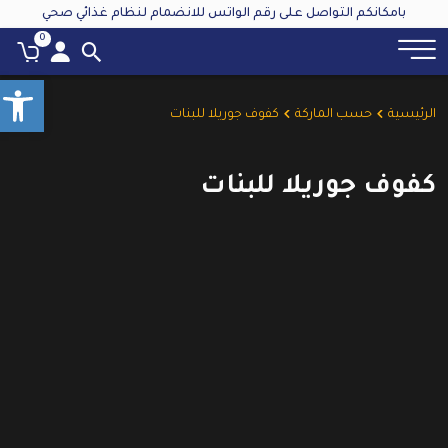
بامكانكم التواصل على رقم الواتس للانضمام لنظام غذائي صحي
0
olbar
الرئيسية
حسب الماركة
كفوف جوريلا للبنات
كفوف جوريلا للبنات