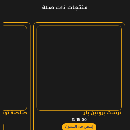
منتجات ذات صلة
ترست بروتين بار
صلصة ثوم ب
₪
15.00
عر
إنتهى من المخزن