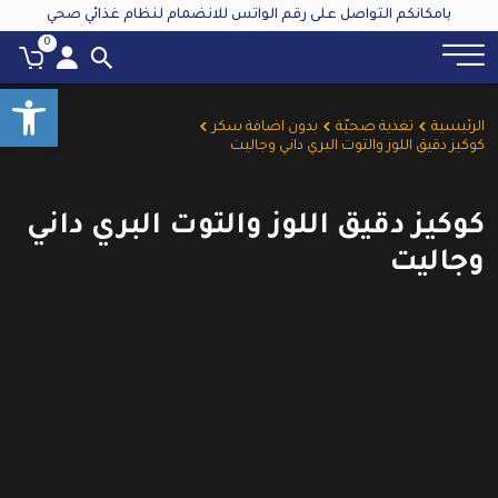
بامكانكم التواصل على رقم الواتس للانضمام لنظام غذائي صحي
0
oolbar
الرئيسية
تغذية صحيّة
بدون اضافة سكر
كوكيز دقيق اللوز والتوت البري داني وجاليت
كوكيز دقيق اللوز والتوت البري داني
وجاليت