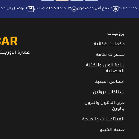
٢. ⁠دفع آمن ومضمون
٣. ⁠خدمة كاملة اونلاين
٤. ⁠توصيل الى جميع انحاء البلاد
BAR
بروتينات
مكملات غذائية
عمارة الاورينتال. ال
محفزات طاقة
زيادة الوزن والكتلة
العضلية
احماض امينية
سناكات بروتين
حرق الدهون والنزول
بالوزن
الفيتامينات والصحة
حمية الكيتو