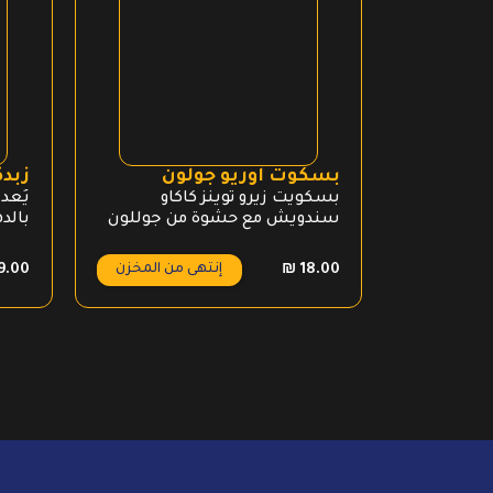
بسكوت اوريو جولون
زبدة
بسكويت زيرو توينز كاكاو
يُعد
سندويش مع حشوة من جوللون
بالد
إلى 
والبر
إنتهى من المخزن
9.00
₪
18.00
والم
القو
عديد