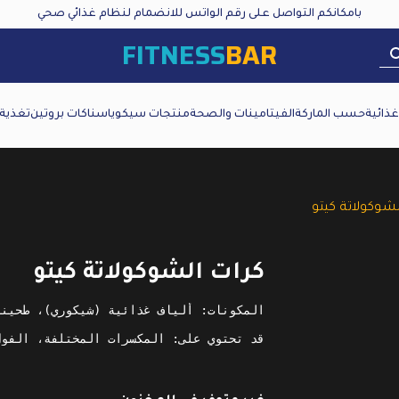
بامكانكم التواصل على رقم الواتس للانضمام لنظام غذائي صحي
FITNESS
BAR
ذائية
حسب الماركة
الفيتامينات والصحة
منتجات سيكويا
سناكات بروتين
تغذية
لشوكولاتة كيتو
كرات الشوكولاتة كيتو
قد تحتوي على: المكسرات المختلفة، الفول