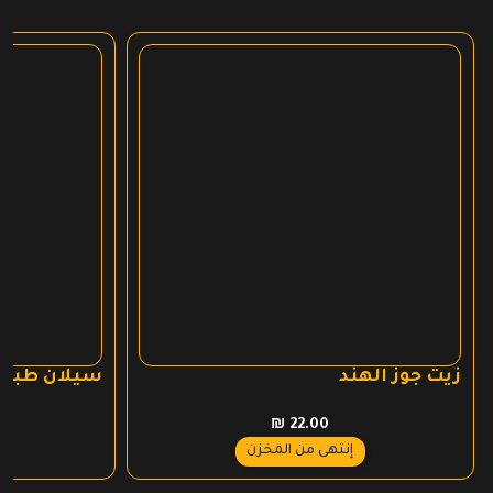
زيت جوز الهند
سيلان طبي
₪
22.00
إنتهى من المخزن