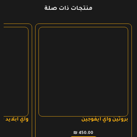
منتجات ذات صلة
بروتين واي ايفوجين
واي ابلايد ن
₪
450.00