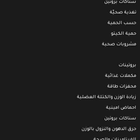
سناكات بروتين
تغذية صحيّة
حسب الحمية
حمية الكيتو
مشروبات صحية
بروتينات
مكملات غذائية
محفزات طاقة
زيادة الوزن والكتلة العضلية
احماض امينية
سناكات بروتين
حرق الدهون والنزول بالوزن
الفيتامينات والصحة