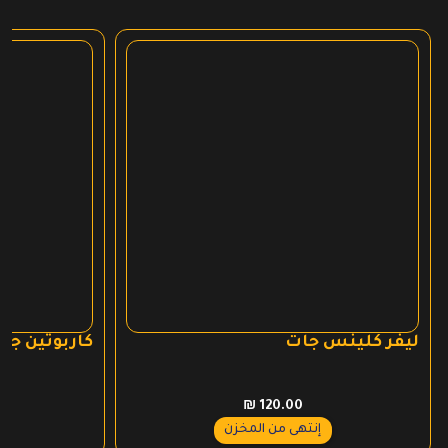
ليفر كلينس جات
كاربوتين جا
₪
120.00
إنتهى من المخزن