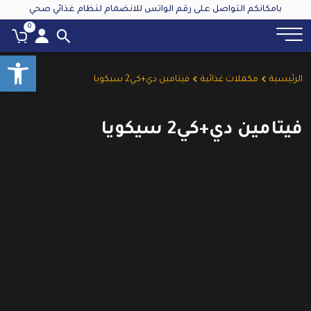
بامكانكم التواصل على رقم الواتس للانضمام لنظام غذائي صحي
0
oolbar
الرئيسية
مكملات غذائية
فيتامين دي+كي2 سيكويا
فيتامين دي+كي2 سيكويا