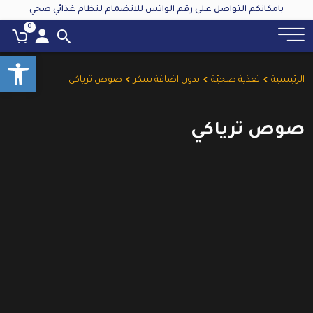
بامكانكم التواصل على رقم الواتس للانضمام لنظام غذائي صحي
0
oolbar
الرئيسية
تغذية صحيّة
بدون اضافة سكر
صوص ترياكي
صوص ترياكي