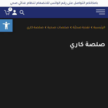
بامكانكم التواصل على رقم الواتس للانضمام لنظام غذائي صحي
0
oolbar
الرئيسية
تغذية صحيّة
صلصات صحية
صلصة كاري
صلصة كاري