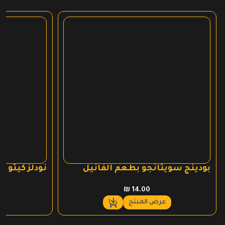
بودينج سويتانجو بطعم الفانيل
نودلز كيتو 
₪
14.00
عرض المنتج