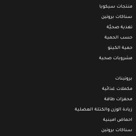
منتجات سيكويا
سناكات بروتين
تغذية صحيّة
حسب الحمية
حمية الكيتو
مشروبات صحية
بروتينات
مكملات غذائية
محفزات طاقة
زيادة الوزن والكتلة العضلية
احماض امينية
سناكات بروتين