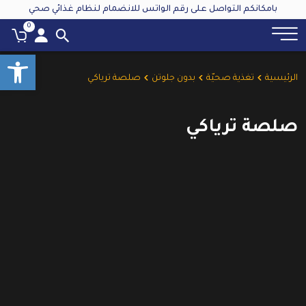
بامكانكم التواصل على رقم الواتس للانضمام لنظام غذائي صحي
0
oolbar
الرئيسية
تغذية صحيّة
بدون جلوتن
صلصة ترياكي
صلصة ترياكي