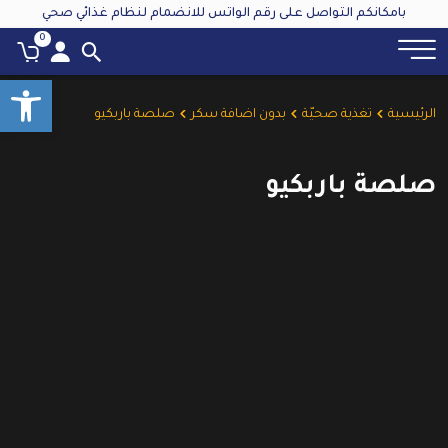
بامكانكم التواصل على رقم الواتس للانضمام لنظام غذائي صحي
0
oolbar
الرئيسية
تغذية صحيّة
بدون اضافة سكر
صلصة باربكيو
صلصة باربكيو