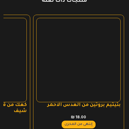
منتجات ذات صلة
بتيتيم بروتين من العدس الاحمر
كعك من قمح 
شيف
₪
18.00
إنتهى من المخزن