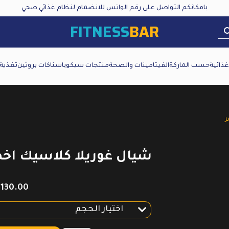
بامكانكم التواصل على رقم الواتس للانضمام لنظام غذائي صحي
FITNESS
BAR
ذائية
حسب الماركة
الفيتامينات والصحة
منتجات سيكويا
سناكات بروتين
تغذية
ر
شيال غوريلا كلاسيك اخ
130.00