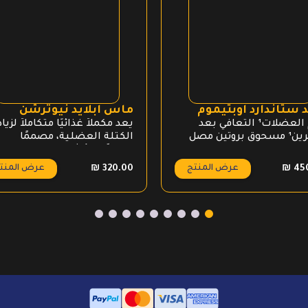
 ستاندارد اوبتيموم
ماس ابلايد نيوترشن
دعم العضلات¹ التعافي بعد
يعد مكملاً غذائيًا متكاملاً لزيا
التمرين¹ مسحوق بروتين مصل
الكتلة العضلية، مصممًا
اللبن ١٠٠٪ ٢٤ غ بروتين لكل حصة
خصيصًا للأشخاص الذين
٥. غ أحماض أمينية متفرعة
يسعون لزيادة الوزن وبناء
عرض المنتج
عرض المنت
₪
320.00
₪
45
سلة لكل حصة البروتين
العضلات. مع تركيبته الغنية
زول هو المكون الأول
بالكربوهيدرات، البروتين،
والمكونات الأساسية الأخرى،
يوفر هذا المنتج التوازن المثال
من العناصر الغذائية لدعم الن
العضلي والتعافي.