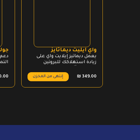
واي ايليت ديماتايز
جولد
يعمل ديماتيز إيلايت واي على
زيادة استهلاكك للبروتين
لتحفيزك أثناء التمرين
والاستشفاء بشكل أسرع،
٥
إنتهى من المخزن
0.00
₪
349.00
وبالتالي مساعدتك لتصبح أقوى.
السل
25 غم من البروتين السهل
المع
الامتصاص والهضم في كل حصة
140 سعرة حرارية فقط، خال من
الجلوتين 5.5 غم من الأحماض
الأمينية لبناء العضلات