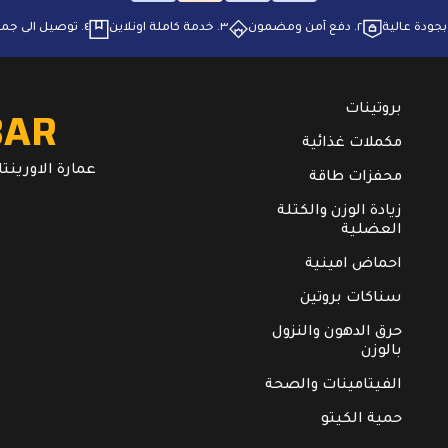
٢. ⁠دفع آمن ومضمون
٣. ⁠خدمة كاملة اونلاين
٤. ⁠توصيل الى جميع انحاء البلاد
BAR
بروتينات
مكملات غذائية
عمارة الاورينتال. ال
محفزات طاقة
زيادة الوزن والكتلة
العضلية
احماض امينية
سناكات بروتين
حرق الدهون والنزول
بالوزن
الفيتامينات والصحة
حمية الكيتو