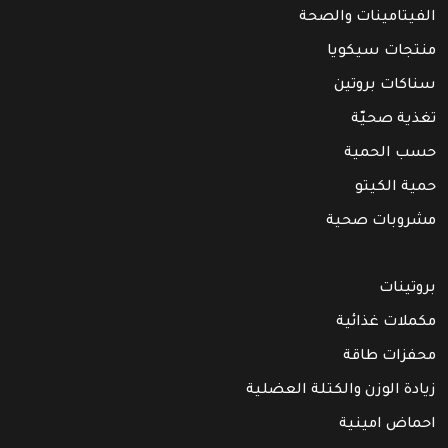
الفيتامينات والصحة
منتجات سيكويا
سناكات بروتين
تغذية صحيّة
حسب الحمية
حمية الكيتو
مشروبات صحية
بروتينات
مكملات غذائية
محفزات طاقة
زيادة الوزن والكتلة العضلية
احماض امينية