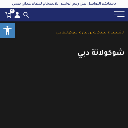
بامكانكم التواصل على رقم الواتس للانضمام لنظام غذائي صحي
0
oolbar
الرئيسية
سناكات بروتين
شوكولاتة دبي
شوكولاتة دبي