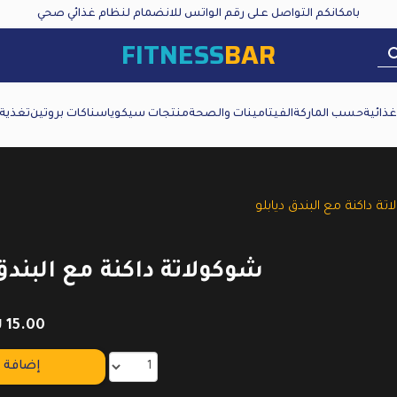
بامكانكم التواصل على رقم الواتس للانضمام لنظام غذائي صحي
FITNESS
BAR
ذائية
حسب الماركة
الفيتامينات والصحة
منتجات سيكويا
سناكات بروتين
تغذية
ة داكنة مع البندق ديابلو
شوكولاتة داكنة مع البندق
₪
15.00
إضافة إ