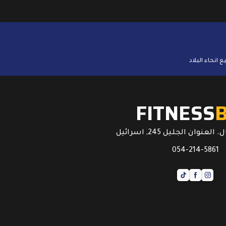
حة
الجلوتين، كما أنه لا يحتوي على
الكوليسترول، . ويحتوي الشوفان
على الكثير […]
FITNESS
عنوان الجليل 245, اسرائيل
054-214-5861