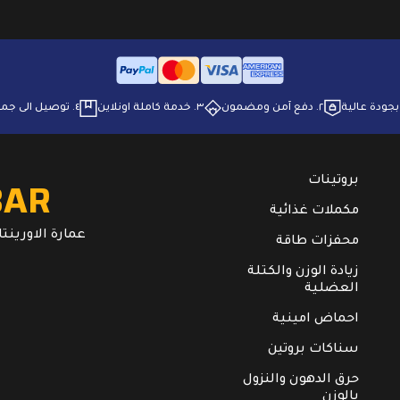
وخصائص علاجية مختلفة لص
الجسم.
٢. ⁠دفع آمن ومضمون
٣. ⁠خدمة كاملة اونلاين
٤. ⁠توصيل الى جميع انحاء البلاد
BAR
بروتينات
مكملات غذائية
عمارة الاورينتال. ال
محفزات طاقة
زيادة الوزن والكتلة
العضلية
احماض امينية
سناكات بروتين
حرق الدهون والنزول
بالوزن