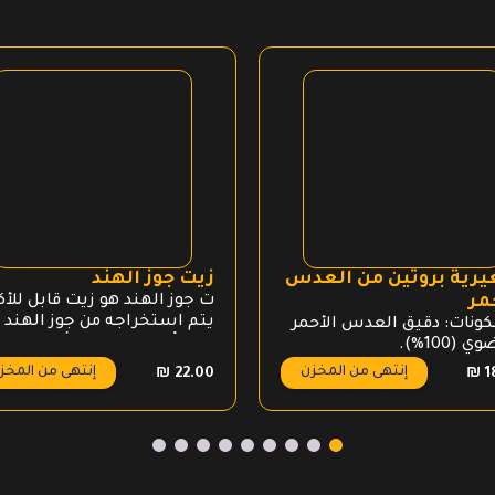
رية بروتين من العدس
زيت جوز الهند
مر
ت جوز الهند هو زيت قابل للأ
يتم استخراجه من جوز الهند
ونات: دقيق العدس الأحمر
الذي يُعتبر واحد من أغنى المص
 (100%).
النبانية للدهون المشبعة في
إنتهى من المخزن
إنتهى من المخز
₪
22.00
₪
1
العالم. ونوع الدهون الأساسي
الموجود في زيت جوز الهند هو
حمض اللوريك الذي يُعتبر من
الدهون الثلاثية متوسطة
السلسلة التي تحتوي على
خصائص عديدة تقدم فوائد ص