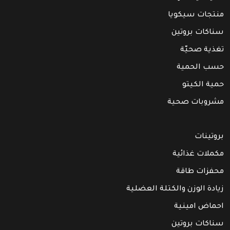
منتجات سيكويا
سناكات بروتين
تغذية صحيّة
حسب الحمية
حمية الكيتو
مشروبات صحية
بروتينات
مكملات غذائية
محفزات طاقة
زيادة الوزن والكتلة العضلية
احماض امينية
سناكات بروتين