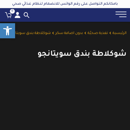
بامكانكم التواصل على رقم الواتس للانضمام لنظام غذائي صحي
0
oolbar
الرئيسية
تغذية صحيّة
بدون اضافة سكر
شوكلاطة بندق سويتانجو
شوكلاطة بندق سويتانجو