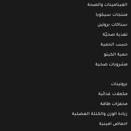
الفيتامينات والصحة
منتجات سيكويا
سناكات بروتين
تغذية صحيّة
حسب الحمية
حمية الكيتو
مشروبات صحية
بروتينات
مكملات غذائية
محفزات طاقة
زيادة الوزن والكتلة العضلية
احماض امينية