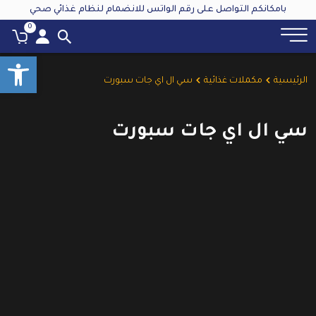
بامكانكم التواصل على رقم الواتس للانضمام لنظام غذائي صحي
0
oolbar
الرئيسية
مكملات غذائية
سي ال اي جات سبورت
سي ال اي جات سبورت