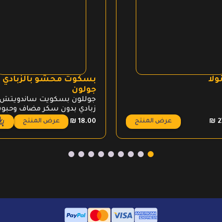
ولا
بسكوت محشو بالزبادي
جولون
جوللون بسكويت ساندويتش
زبادي بدون سكر مضاف وحبو
كاملة
عرض المنتج
عرض المنتج
₪
18.00
₪
2