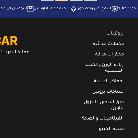
٢. ⁠دفع آمن ومضمون
٣. ⁠خدمة كاملة اونلاين
٤. ⁠توصيل الى جميع انحاء البلاد
BAR
بروتينات
مكملات غذائية
عمارة الاورينتال. ال
محفزات طاقة
زيادة الوزن والكتلة
العضلية
احماض امينية
سناكات بروتين
حرق الدهون والنزول
بالوزن
الفيتامينات والصحة
حمية الكيتو