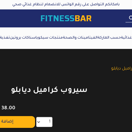
بامكانكم التواصل على رقم الواتس للانضمام لنظام غذائي صحي
FITNESS
BAR
ذائية
حسب الماركة
الفيتامينات والصحة
منتجات سيكويا
سناكات بروتين
تغذية
ميل ديابلو
سيروب كراميل ديابلو
₪
38.00
إضافة إ