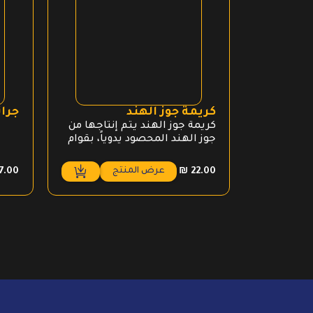
كريمة جوز الهند
جران
كريمة جوز الهند يتم إنتاجها من
جوز الهند المحصود يدوياً، بقوام
سميك وغني. مناسب للدمج بين
الأطعمة والأطباق الآسيوية
عرض المنتج
7.00
₪
22.00
والنباتية كبديل للكريمة . لا
يحتوي على منتجات حيوانية