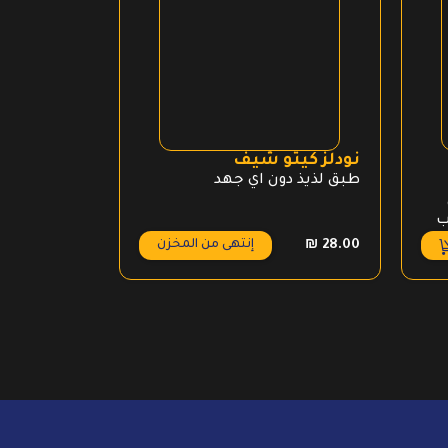
نودلز كيتو شيف
بسكوت اور
طبق لذيذ دون اي جهد
بسكويت زيرو 
سندويش مع
ب
إنتهى من المخزن
₪
18.00
₪
28.00