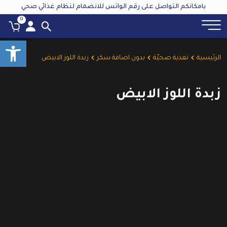
بامكانكم التواصل على رقم الواتس للانضمام لنظام غذائي صحي
0
oolbar
الرئيسية
تغذية صحيّة
بدون اضافة سكر
زبدة اللوز الابيض
زبدة اللوز الابيض