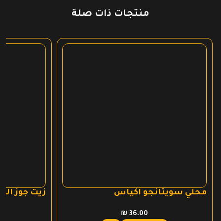
منتجات ذات صلة
محلي سويتانجو اكياس
زيت جوز الهن
₪
36.00