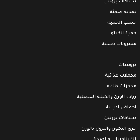
سناكات بروتين
تغذية صحيّة
حسب الحمية
حمية الكيتو
مشروبات صحية
بروتينات
مكملات غذائية
محفزات طاقة
زيادة الوزن والكتلة العضلية
احماض امينية
سناكات بروتين
حرق الدهون والنزول بالوزن
الفيتامينات والصحة