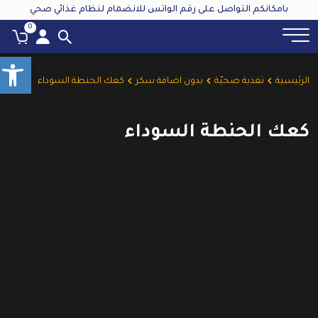
بامكانكم التواصل على رقم الواتس للانضمام لنظام غذائي صحي
0
olbar
الرئيسية
تغذية صحيّة
بدون اضافة سكر
كعك الحنطة السوداء
كعك الحنطة السوداء