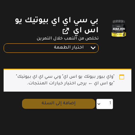
بي سي اي اي بيوتيك يو
اس اي
تخلص من التعب خلال التمرين
⁦"واي بيور بيوتك يو اس اي"⁩ و⁦"بي سي اي اي بيوتيك
يو اس اي"⁩
←
يرجى اختيار خيارات المنتجات.
إضافة إلى السلة