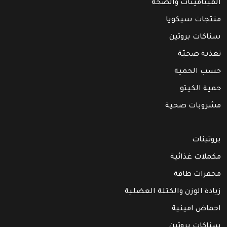
الفيتامينات والصحة
منتجات سيكويا
سناكات بروتين
تغذية صحيّة
حسب الحمية
حمية الكيتو
مشروبات صحية
بروتينات
مكملات غذائية
محفزات طاقة
زيادة الوزن والكتلة العضلية
احماض امينية
سناكات بروتين