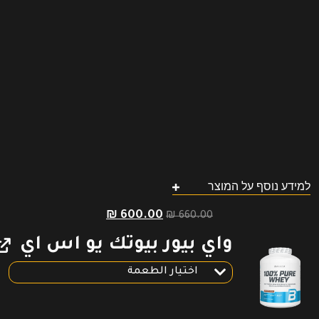
למידע נוסף על המוצר
السعر
السعر
₪
600.00
₪
660.00
الأصلي
الحالي
هو:
هو:
واي بيور بيوتك يو اس اي
₪ 600.00.
₪ 660.00.