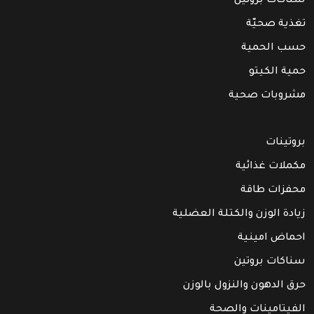
سناكات بروتين
تغذية صحيّة
حسب الحمية
حمية الكيتو
مشروبات صحية
بروتينات
مكملات غذائية
محفزات طاقة
زيادة الوزن والكتلة العضلية
احماض امينية
سناكات بروتين
حرق الدهون والنزول بالوزن
الفيتامينات والصحة