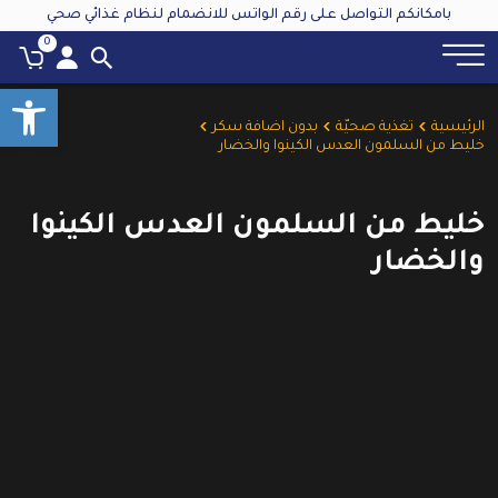
بامكانكم التواصل على رقم الواتس للانضمام لنظام غذائي صحي
0
oolbar
الرئيسية
تغذية صحيّة
بدون اضافة سكر
خليط من السلمون العدس الكينوا والخضار
خليط من السلمون العدس الكينوا
والخضار