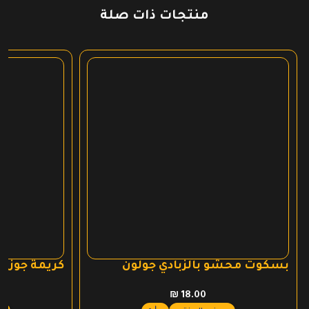
منتجات ذات صلة
بسكوت محشو بالزبادي جولون
كريمة جوز ا
₪
18.00