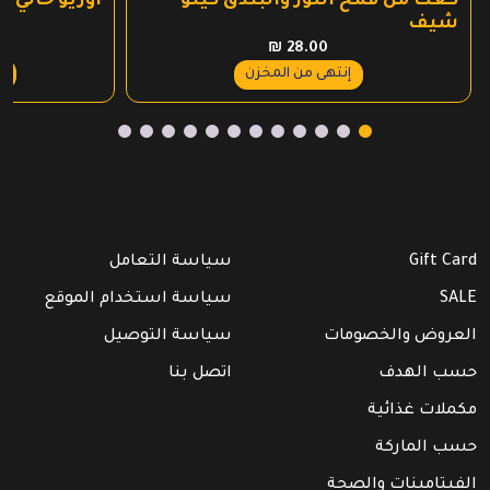
كعك من قمح اللوز والبندق كيتو
اوريو خالي 
شيف
₪
28.00
ع
إنتهى من المخزن
Gift Card
سياسة التعامل
SALE
سياسة استخدام الموقع
العروض والخصومات
سياسة التوصيل
حسب الهدف
اتصل بنا
مكملات غذائية
حسب الماركة
الفيتامينات والصحة