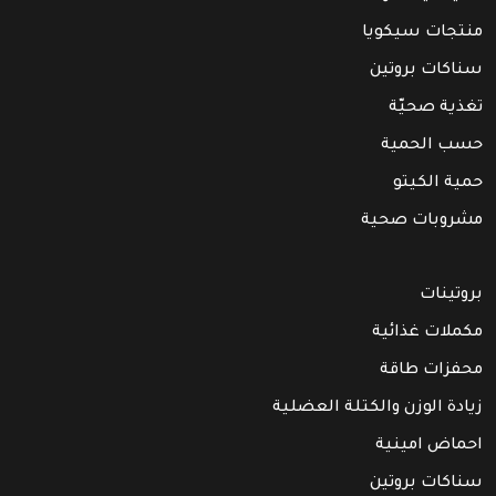
منتجات سيكويا
سناكات بروتين
تغذية صحيّة
حسب الحمية
حمية الكيتو
مشروبات صحية
بروتينات
مكملات غذائية
محفزات طاقة
زيادة الوزن والكتلة العضلية
احماض امينية
سناكات بروتين