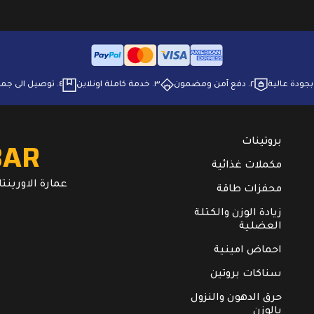
٢. ⁠دفع آمن ومضمون
٣. ⁠خدمة كاملة اونلاين
٤. ⁠توصيل الى جميع انحاء البلاد
BAR
بروتينات
مكملات غذائية
عمارة الاورينتال. ال
محفزات طاقة
زيادة الوزن والكتلة
العضلية
احماض امينية
سناكات بروتين
حرق الدهون والنزول
بالوزن