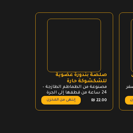
صلصة بندورة عضوية
زبدة الفول ال
للشكشوكة حارة
يعتبر الفول
البقوليات ال
فر
مصنوعة من الطماطم الطازجة –
والدهون وال
24 ساعة من قطفها إلى الجرة
ن
إنتهى من المخزن
ع
₪
30.00
₪
22.00