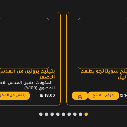
ينج سويتانجو بطعم
بتيتيم بروتين من العدس
نيل
الاصفر
المكونات: دقيق العدس الأص
العضوي (100%).
عرض المنتج
إنتهى من المخز
₪
18.00
₪
1