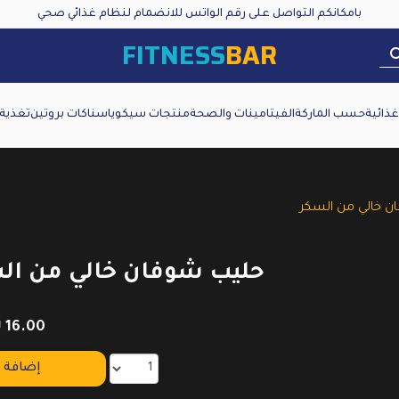
بامكانكم التواصل على رقم الواتس للانضمام لنظام غذائي صحي
FITNESS
BAR
ذائية
حسب الماركة
الفيتامينات والصحة
منتجات سيكويا
سناكات بروتين
تغذية
 خالي من السكر
حليب شوفان خالي من ال
₪
16.00
إضافة إ