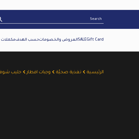
Gift Card
SALE
العروض والخصومات
حسب الهدف
مكملات غ
الرئيسية
تغذية صحيّة
وجبات افطار
حليب شوفان