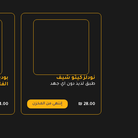
نودلز كيتو شيف
بود
طبق لذيذ دون اي جهد
الفا
إنتهى من المخزن
4.00
₪
28.00