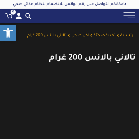
بامكانكم التواصل على رقم الواتس للانضمام لنظام غذائي صحي
0
oolbar
الرئيسية
تغذية صحيّة
اكل صحي
تالاني بالانس 200 غرام
تالاني بالانس 200 غرام