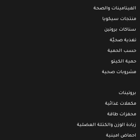
الفيتامينات والصحة
منتجات سيكويا
سناكات بروتين
تغذية صحيّة
حسب الحمية
حمية الكيتو
مشروبات صحية
بروتينات
مكملات غذائية
محفزات طاقة
زيادة الوزن والكتلة العضلية
احماض امينية