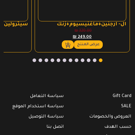
ال- ارجنين+ماغنيسيوم+زنك
سيترولين بو
₪
320.00
السعر
السعر
₪
249.00
الأصلي
الحالي
عرض المنتج
هو:
هو:
₪ 249.00.
₪ 320.00.
Gift Card
سياسة التعامل
SALE
سياسة استخدام الموقع
العروض والخصومات
سياسة التوصيل
حسب الهدف
اتصل بنا