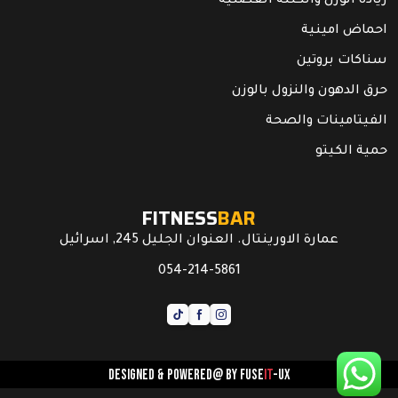
زيادة الوزن والكتلة العضلية
احماض امينية
سناكات بروتين
حرق الدهون والنزول بالوزن
الفيتامينات والصحة
حمية الكيتو
FITNESS
BAR
عمارة الاورينتال. العنوان الجليل 245, اسرائيل
054-214-5861
Designed & powered@ by
FUSE
IT
-UX