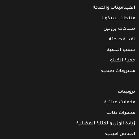
الفيتامينات والصحة
منتجات سيكويا
سناكات بروتين
تغذية صحيّة
حسب الحمية
حمية الكيتو
مشروبات صحية
بروتينات
مكملات غذائية
محفزات طاقة
زيادة الوزن والكتلة العضلية
احماض امينية