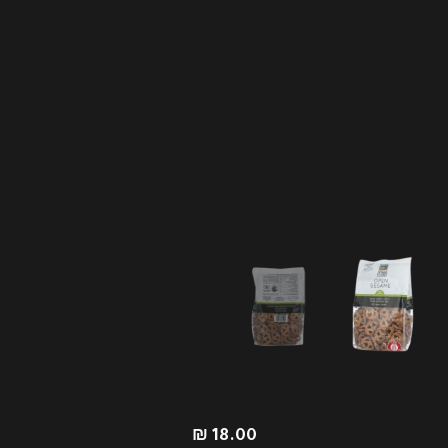
₪
18.00