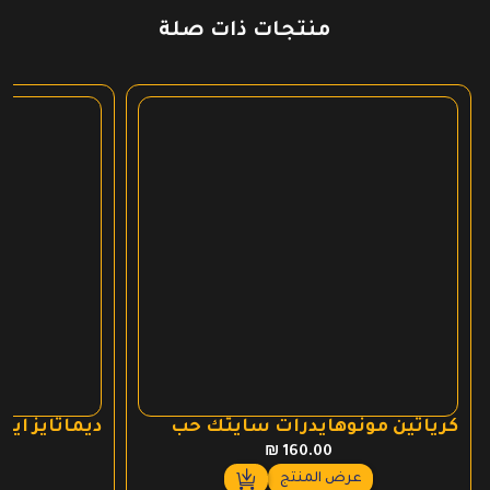
منتجات ذات صلة
كرياتين مونوهايدرات سايتك حب
ديماتايز ايزو 100
₪
160.00
عرض المنتج