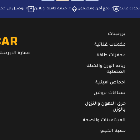
٢. ⁠دفع آمن ومضمون
٣. ⁠خدمة كاملة اونلاين
٤. ⁠توصيل الى جميع انحاء البلاد
BAR
بروتينات
مكملات غذائية
عمارة الاورينتال. ال
محفزات طاقة
زيادة الوزن والكتلة
العضلية
احماض امينية
سناكات بروتين
حرق الدهون والنزول
بالوزن
الفيتامينات والصحة
حمية الكيتو