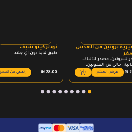
رية بروتين من العدس
نودلز كيتو شيف
صفر
طبق لذيذ دون اي جهد
 للبروتين. مصدر للألياف
ائية. خالي من الغلوتين.
ونات: دقيق العدس الأصفر
عرض المنتج
إنتهى من المخز
₪
28.00
₪
2
 (100%).