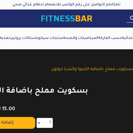
بامكانكم التواصل على رقم الواتس للانضمام لنظام غذائي صحي
FITNESS
BAR
ذائية
حسب الماركة
الفيتامينات والصحة
منتجات سيكويا
سناكات بروتين
تغذية
بسكويت مملح باضافة الكينوا والشيا جولون
بسكويت مملح باضافة الك
₪
15.00
إضافة إ