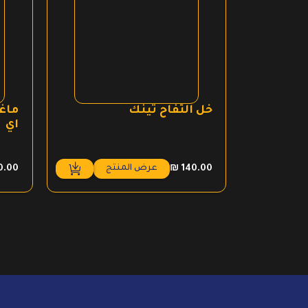
خل التفاح تينك
ماغ
اي
عرض المنتج
0.00
₪
140.00