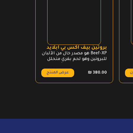
بروتين بيف اكس بي ابلايد
جريسينيا 
Beef-XP هو مصدر خال من الألبان
لسد شهيتك 
للبروتين وهو لحم بقري متحلل
بنسبة 100٪ مصدره الأبقار.
ن
عرض المنتج
ع
₪
179.00
₪
380.00