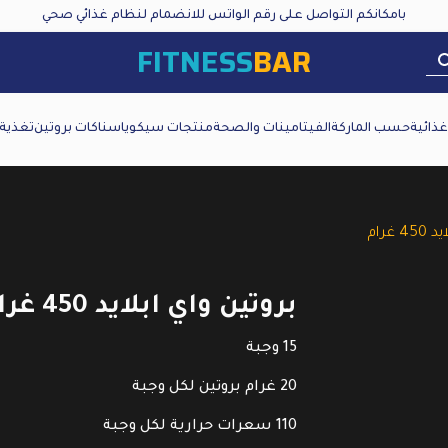
بامكانكم التواصل على رقم الواتس للانضمام لنظام غذائي صحي
FITNESS
BAR
ذائية
حسب الماركة
الفيتامينات والصحة
منتجات سيكويا
سناكات بروتين
تغذية
 غرام
بروتين واي ابلايد 450 غرام
15 وجبة
20 غرام بروتين لكل وجبة
110 سعرات حرارية لكل وجبة