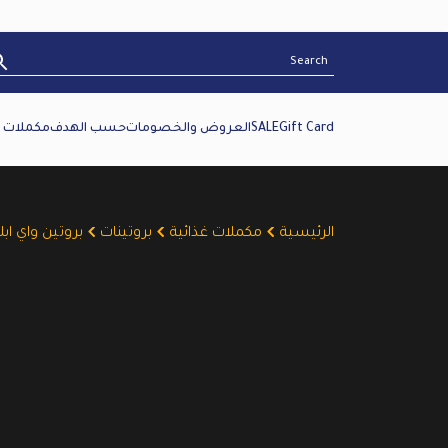
Gift Card
SALE
العروض والخصومات
حسب الهدف
مكملات غ
الرئيسية
مكملات غذائية
بروتينات
بروتين واي ابلايد 450