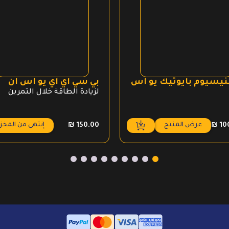
نيسيوم بايوتيك يو اس
بي سي اي اي يو اس ان
لزيادة الطاقة خلال التمرين
عرض المنتج
إنتهى من المخز
₪
150.00
₪
10