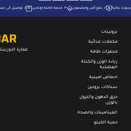
٢. ⁠دفع آمن ومضمون
٣. ⁠خدمة كاملة اونلاين
٤. ⁠توصيل الى جميع انحاء البلاد
BAR
بروتينات
مكملات غذائية
عمارة الاورينتال. ال
محفزات طاقة
زيادة الوزن والكتلة
العضلية
احماض امينية
سناكات بروتين
حرق الدهون والنزول
بالوزن
الفيتامينات والصحة
حمية الكيتو