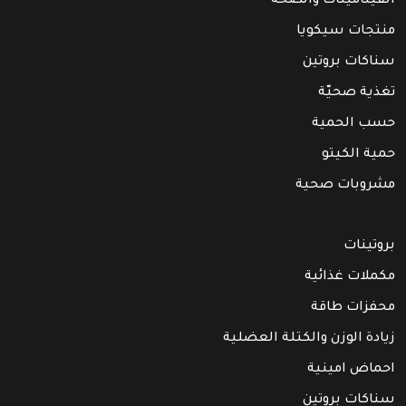
الفيتامينات والصحة
منتجات سيكويا
سناكات بروتين
تغذية صحيّة
حسب الحمية
حمية الكيتو
مشروبات صحية
بروتينات
مكملات غذائية
محفزات طاقة
زيادة الوزن والكتلة العضلية
احماض امينية
سناكات بروتين