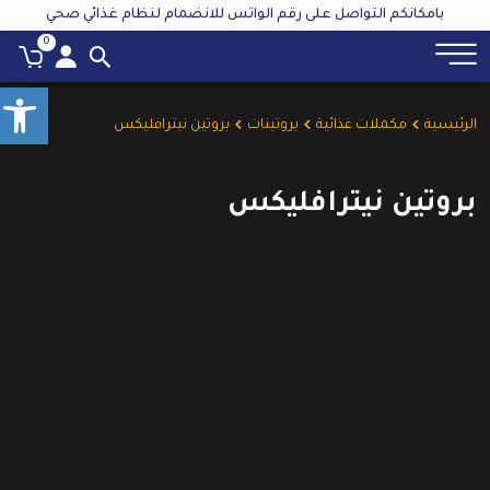
بامكانكم التواصل على رقم الواتس للانضمام لنظام غذائي صحي
0
olbar
الرئيسية
مكملات غذائية
بروتينات
بروتين نيترافليكس
بروتين نيترافليكس