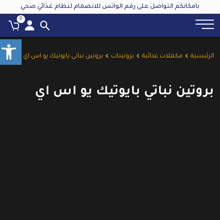
بامكانكم التواصل على رقم الواتس للانضمام لنظام غذائي صحي
0
olbar
الرئيسية
مكملات غذائية
بروتينات
بروتين نباتي بايوتيك يو اس اي
بروتين نباتي بايوتيك يو اس اي