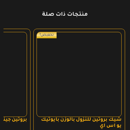
منتجات ذات صلة
تخفيض!
شيك بروتين للنزول بالوزن بايوتيك
بروتين جينر 
يو اس اي