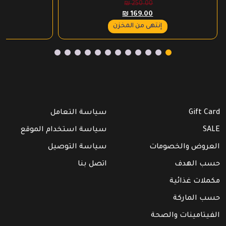
₪
250.00
السعر
السعر
₪
169.00
الأصلي
الحالي
إنتهى من المخزن
هو:
هو:
₪ 169.00.
₪ 250.00.
Gift Card
سياسة التعامل
SALE
سياسة استخدام الموقع
العروض والخصومات
سياسة التوصيل
حسب الهدف
اتصل بنا
مكملات غذائية
حسب الماركة
الفيتامينات والصحة