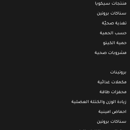
منتجات سيكويا
سناكات بروتين
تغذية صحيّة
حسب الحمية
حمية الكيتو
مشروبات صحية
بروتينات
مكملات غذائية
محفزات طاقة
زيادة الوزن والكتلة العضلية
احماض امينية
سناكات بروتين