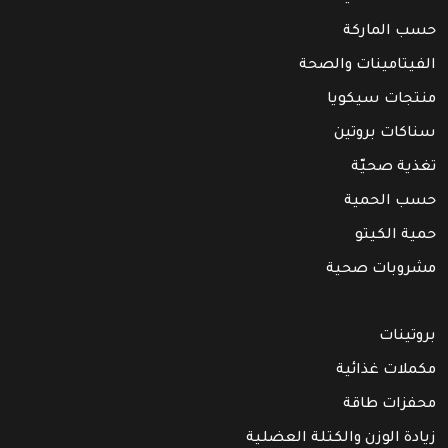
حسب الماركة
الفيتامينات والصحة
منتجات سيكويا
سناكات بروتين
تغذية صحيّة
حسب الحمية
حمية الكيتو
مشروبات صحية
بروتينات
مكملات غذائية
محفزات طاقة
زيادة الوزن والكتلة العضلية