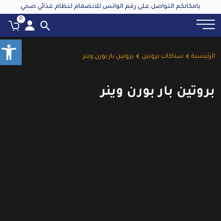
بامكانكم التواصل على رقم الواتس للانضمام لنظام غذائي صحي
0
olbar
الرئيسية
سناكات بروتين
بروتين بار بورن وينر
بروتين بار بورن وينر