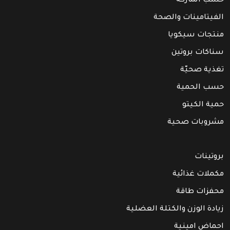
حسب الماركة
الفيتامينات والصحة
منتجات سيكويا
سناكات بروتين
تغذية صحيّة
حسب الحمية
حمية الكيتو
مشروبات صحية
بروتينات
مكملات غذائية
محفزات طاقة
زيادة الوزن والكتلة العضلية
احماض امينية