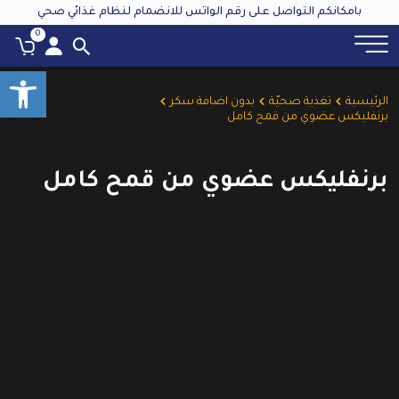
بامكانكم التواصل على رقم الواتس للانضمام لنظام غذائي صحي
0
oolbar
الرئيسية
تغذية صحيّة
بدون اضافة سكر
برنفليكس عضوي من قمح كامل
برنفليكس عضوي من قمح كامل