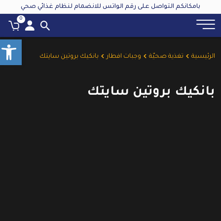
بامكانكم التواصل على رقم الواتس للانضمام لنظام غذائي صحي
0
olbar
الرئيسية
تغذية صحيّة
وجبات افطار
بانكيك بروتين سايتك
بانكيك بروتين سايتك