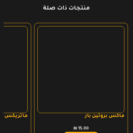
منتجات ذات صلة
ماكس بروتين بار
ماتريكس برو
₪
15.00