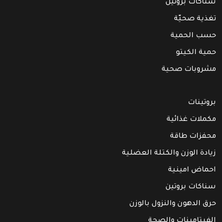
سناكات بروتين
تغذية صحيّة
حسب الحمية
حمية الكيتو
مشروبات صحية
بروتينات
مكملات غذائية
محفزات طاقة
زيادة الوزن والكتلة العضلية
احماض امينية
سناكات بروتين
حرق الدهون والنزول بالوزن
الفيتامينات والصحة