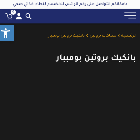
بامكانكم التواصل على رقم الواتس للانضمام لنظام غذائي صحي
0
olbar
الرئيسية
سناكات بروتين
بانكيك بروتين بومببار
بانكيك بروتين بومببار