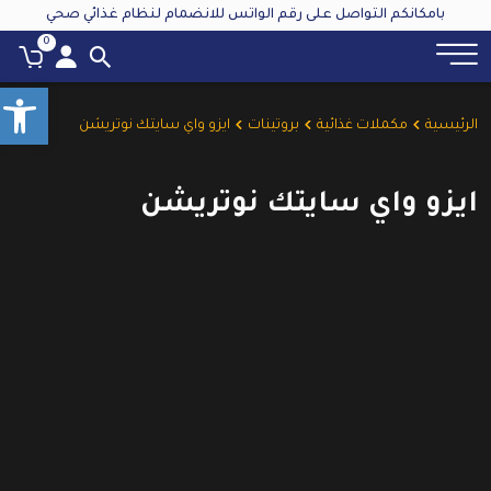
بامكانكم التواصل على رقم الواتس للانضمام لنظام غذائي صحي
0
olbar
الرئيسية
مكملات غذائية
بروتينات
ايزو واي سايتك نوتريشن
ايزو واي سايتك نوتريشن