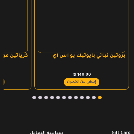
بروتين نباتي بايوتيك يو اس اي
كرياتين مون
₪
140.00
عر
إنتهى من المخزن
Gift Card
سياسة التعامل