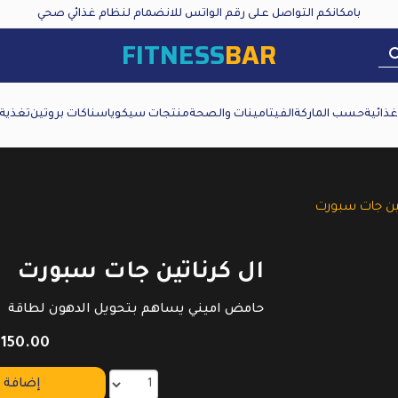
بامكانكم التواصل على رقم الواتس للانضمام لنظام غذائي صحي
FITNESS
BAR
ذائية
حسب الماركة
الفيتامينات والصحة
منتجات سيكويا
سناكات بروتين
تغذية
تين جات سبورت
ال كرناتين جات سبورت
حامض اميني يساهم بتحويل الدهون لطاقة
150.00
إضافة إ