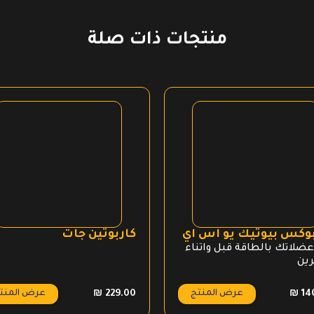
منتجات ذات صلة
بوكس بيوتيك يو اس اي
كاربوتين جات
عضلاتك بالطاقة قبل واثناء
رين
عرض المنتج
عرض المنت
₪
229.00
₪
14