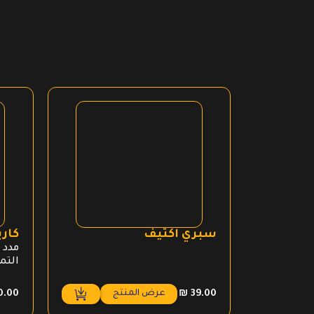
سبري اكتيف
كار
مدد 
التم
عرض المنتج
0.00
₪
39.00