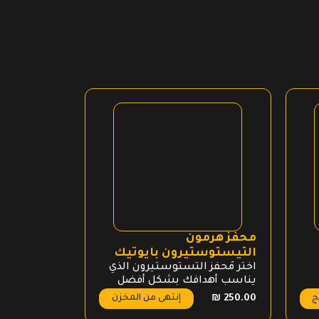
محفز هرمون
ايزو جرو ي
التيستوستيرون بايوتيك
يو اس اي
اختر مُحفز التستوستيرون الذي
يناسب أهدافك بشكل أفضل
ج
إنتهى من المخزن
₪
350.00
₪
250.00